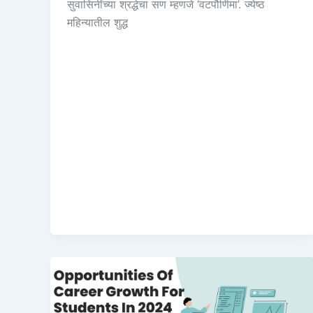
सुवासिनींच्या श्रद्धेचा सण म्हणजे ‘वटपौर्णिमा’. ज्येष्ठ
महिन्यातील शुद्ध