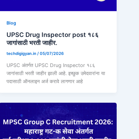
Blog
UPSC Drug Inspector post १८६
जागांसाठी भरती जाहीर.
techdigigyan.in
/
05/07/2026
UPSC अंतर्गत UPSC Drug Inspector १८६
जागांसाठी भरती जाहीर झाली आहे. इच्छुक उमेदवारांना या
पदासाठी ऑनलाइन अर्ज करावे लागणार आहे