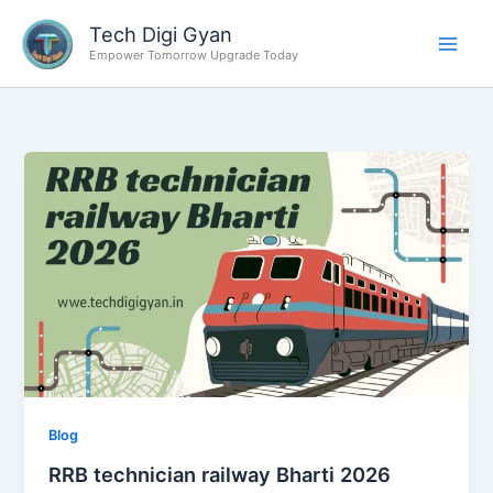
Skip
Tech Digi Gyan
to
Empower Tomorrow Upgrade Today
content
Blog
RRB technician railway Bharti 2026