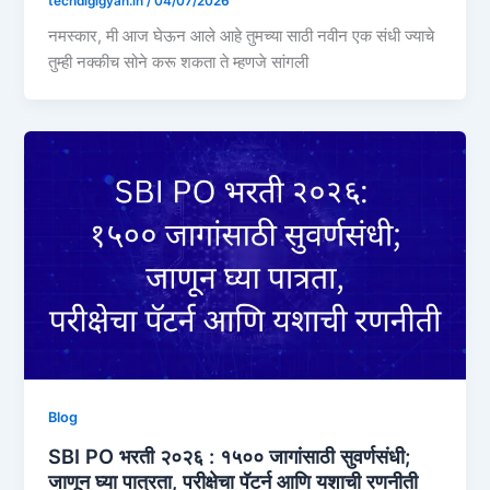
techdigigyan.in
/
04/07/2026
नमस्कार, मी आज घेऊन आले आहे तुमच्या साठी नवीन एक संधी ज्याचे
तुम्ही नक्कीच सोने करू शकता ते म्हणजे सांगली
Blog
SBI PO भरती २०२६ : १५०० जागांसाठी सुवर्णसंधी;
जाणून घ्या पात्रता, परीक्षेचा पॅटर्न आणि यशाची रणनीती