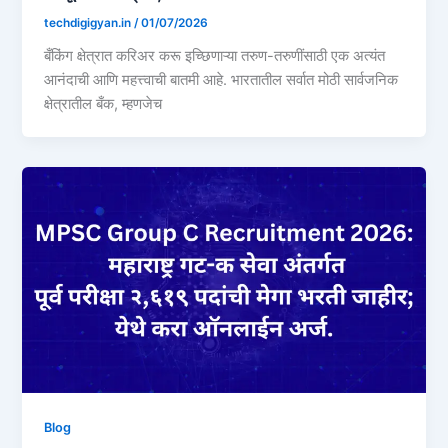
techdigigyan.in
/
01/07/2026
बँकिंग क्षेत्रात करिअर करू इच्छिणाऱ्या तरुण-तरुणींसाठी एक अत्यंत
आनंदाची आणि महत्त्वाची बातमी आहे. भारतातील सर्वात मोठी सार्वजनिक
क्षेत्रातील बँक, म्हणजेच
Blog