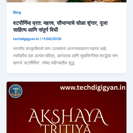
Blog
वटपौर्णिमा व्रत: महत्त्व, सौभाग्याचे सोळा शृंगार, पूजा
साहित्य आणि संपूर्ण विधी
techdigigyan.in
/
11/06/2026
भारतीय संस्कृतीमध्ये सण-उत्सवांना अनन्यसाधारण महत्त्व आहे.
त्यापैकीच एक अत्यंत पवित्र, आनंदाचा आणि सुवासिनींच्या श्रद्धेचा सण
म्हणजे ‘वटपौर्णिमा’. ज्येष्ठ महिन्यातील शुद्ध