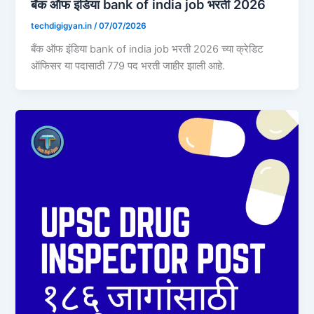
बँक ऑफ इंडिया bank of india job भरती 2026
techdigigyan.in
/
07/07/2026
बँक ऑफ इंडिया bank of india job भरती 2026 च्या क्रेडिट
ऑफिसर या पदासाठी 779 पद भरती जाहीर झाली आहे.