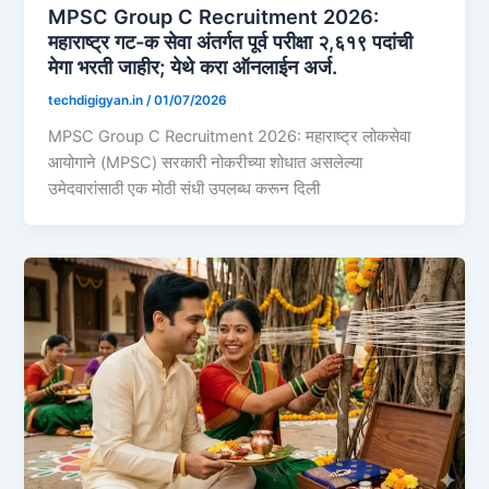
MPSC Group C Recruitment 2026:
महाराष्ट्र गट-क सेवा अंतर्गत पूर्व परीक्षा २,६१९ पदांची
मेगा भरती जाहीर; येथे करा ऑनलाईन अर्ज.
techdigigyan.in
/
01/07/2026
MPSC Group C Recruitment 2026: महाराष्ट्र लोकसेवा
आयोगाने (MPSC) सरकारी नोकरीच्या शोधात असलेल्या
उमेदवारांसाठी एक मोठी संधी उपलब्ध करून दिली