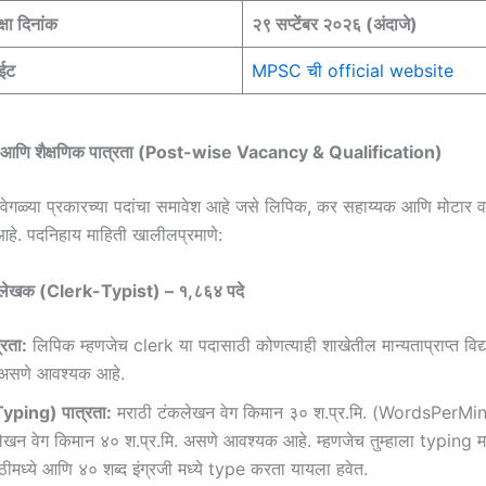
क्षा दिनांक
२९ सप्टेंबर २०२६ (अंदाजे)
ाईट
MPSC ची official website
या आणि शैक्षणिक पात्रता (Post-wise Vacancy & Qualification)
ेगवेगळ्या प्रकारच्या पदांचा समावेश आहे जसे लिपिक, कर सहाय्यक आणि मोटार व
आहे. पदनिहाय माहिती खालीलप्रमाणे:
लेखक (Clerk-Typist) – १,८६४ पदे
्रता:
लिपिक म्हणजेच clerk या पदासाठी कोणत्याही शाखेतील मान्यताप्राप्त विद्
े असणे आवश्यक आहे.
yping) पात्रता:
मराठी टंकलेखन वेग किमान ३० श.प्र.मि. (WordsPerM
लेखन वेग किमान ४० श.प्र.मि. असणे आवश्यक आहे. म्हणजेच तुम्हाला typing मध्
ठीमध्ये आणि ४० शब्द इंग्रजी मध्ये type करता यायला हवेत.