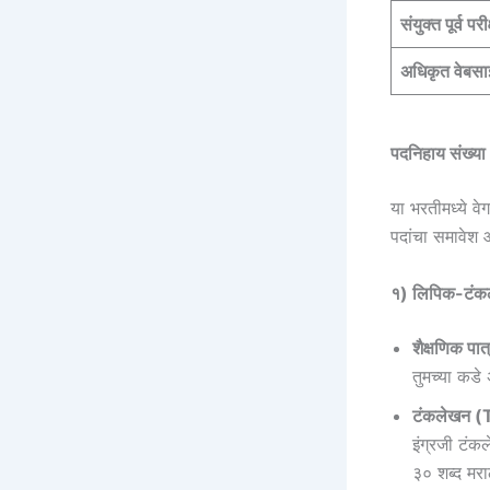
संयुक्त पूर्व परी
अधिकृत वेबस
पदनिहाय संख्
या भरतीमध्ये व
पदांचा समावेश 
१) लिपिक-टंक
शैक्षणिक पात
तुमच्या कड
टंकलेखन (T
इंग्रजी टंक
३० शब्द मरा