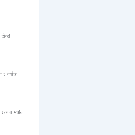
ोन्ही
३ वर्षांचा
/नगररचना मधील