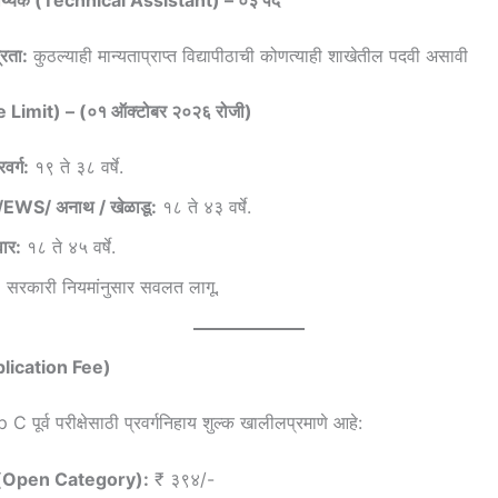
्रता:
कुठल्याही मान्यताप्राप्त विद्यापीठाची कोणत्याही शाखेतील पदवी असावी
ge Limit) – (०१ ऑक्टोबर २०२६ रोजी)
वर्ग:
१९ ते ३८ वर्षे.
य /EWS/ अनाथ / खेळाडू:
१८ ते ४३ वर्षे.
वार:
१८ ते ४५ वर्षे.
:
सरकारी नियमांनुसार सवलत लागू.
pplication Fee)
ूर्व परीक्षेसाठी प्रवर्गनिहाय शुल्क खालीलप्रमाणे आहे:
्ग (Open Category):
₹ ३९४/-