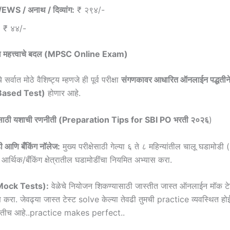
 /EWS / अनाथ / दिव्यांग:
₹ २९४/-
:
₹ ४४/-
ील महत्त्वाचे बदल (MPSC Online Exam)
सर्वात मोठे वैशिष्ट्य म्हणजे ही पूर्व परीक्षा
संगणकावर आधारित ऑनलाईन पद्धतीने
ased Test)
होणार आहे.
यारीसाठी यशाची रणनीती (Preparation Tips for SBI PO भरती २०२६
)
ी आणि बँकिंग नॉलेज:
मुख्य परीक्षेसाठी गेल्या ६ ते ८ महिन्यांतील चालू घडामोड
र्थिक/बँकिंग क्षेत्रातील घडामोडींचा नियमित अभ्यास करा.
 (Mock Tests):
वेळेचे नियोजन शिकण्यासाठी जास्तीत जास्त ऑनलाईन मॉक ट
षण करा. जेवढ्या जास्त टेस्ट solve केल्या तेवढी तुमची practice व्यवस्थित 
ाहितीच आहे..practice makes perfect..