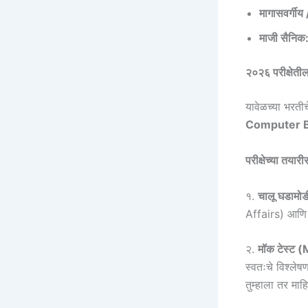
मागासवर्गीय
माजी सैनिक
२०२६ परीक्षेत
यावेळच्या भरतीचे 
Computer B
परीक्षेच्या त
१.
चालू घडामोड
Affairs) आणि आ
२.
मॉक टेस्ट
स्वतःचे विश्ले
तुम्हाला तर म