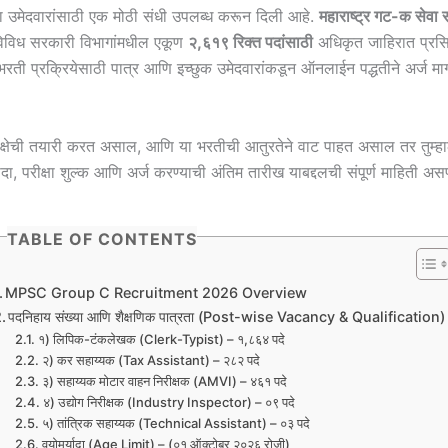
ा उमेदवारांसाठी एक मोठी संधी उपलब्ध करून दिली आहे.
महाराष्ट्र गट-क सेवा संय
विविध सरकारी विभागांमधील एकूण
२,६१९ रिक्त पदांसाठी
अधिकृत जाहिरात प्रसिद
ती प्रक्रियेसाठी पात्र आणि इच्छुक उमेदवारांकडून ऑनलाईन पद्धतीने अर्ज माग
रीक्षेची तयारी करत असाल, आणि या भरतीची आतुरतेने वाट पाहत असाल तर तुम्हा
यादा, परीक्षा शुल्क आणि अर्ज करण्याची अंतिम तारीख याबद्दलची संपूर्ण माहिती अस
TABLE OF CONTENTS
MPSC Group C Recruitment 2026 Overview
पदनिहाय संख्या आणि शैक्षणिक पात्रता (Post-wise Vacancy & Qualification)
१) लिपिक-टंकलेखक (Clerk-Typist) – १,८६४ पदे
२) कर सहाय्यक (Tax Assistant) – २८२ पदे
३) सहाय्यक मोटार वाहन निरीक्षक (AMVI) – ४६१ पदे
४) उद्योग निरीक्षक (Industry Inspector) – ०९ पदे
५) तांत्रिक सहाय्यक (Technical Assistant) – ०३ पदे
वयोमर्यादा (Age Limit) – (०१ ऑक्टोबर २०२६ रोजी)