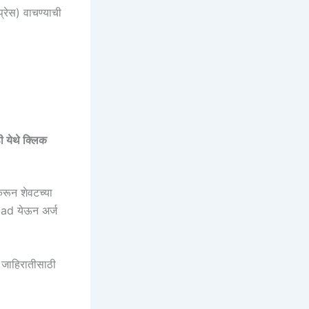
प्रेस) वाचण्याची
 येथे क्लिक
रून शेवटच्या
 load येऊन अर्ज
 जाहिरातीसाठी