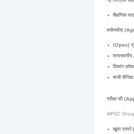
शैक्षणिक पात
वयोमर्यादा (A
(Open) प्र
मागासवर्गी
दिव्यांग उमेद
माजी सैनिक
परीक्षा फी (A
MPSC Group C प
खुला प्रवर