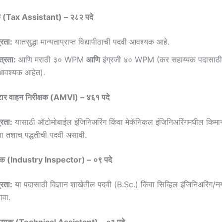
क (Tax Assistant) – २८२ पदे
्रता:
यातसुद्धा मान्यताप्राप्त विद्यापीठाची पदवी आवश्यक आहे.
्रता:
आणि मराठी ३० WPM
आणि
इंग्रजी ४० WPM (कर सहाय्यक पदासाठी द
े आवश्यक आहेत).
टार वाहन निरीक्षक (AMVI) – ४६१ पदे
्रता:
यासाठी ऑटोमोबाईल इंजिनिअरिंग किंवा मेकॅनिकल इंजिनिअरिंगमधील किमान 
ंवा तशाच पद्धतीची पदवी असावी.
ीक्षक (Industry Inspector) – ०९ पदे
्रता:
या पदासाठी विज्ञान शाखेतील पदवी (B.Sc.) किंवा सिव्हिल इंजिनिअरिंग
ावा.
हाय्यक (Technical Assistant) – ०३ पदे