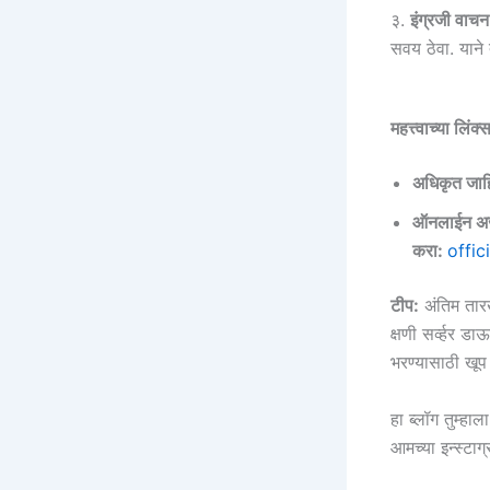
३.
इंग्रजी वाचन
सवय ठेवा. याने
महत्त्वाच्या ल
अधिकृत जा
ऑनलाईन अर्ज
करा:
offic
टीप:
अंतिम तार
क्षणी सर्व्हर ड
भरण्यासाठी खूप
हा ब्लॉग तुम्ह
आमच्या इन्स्ट