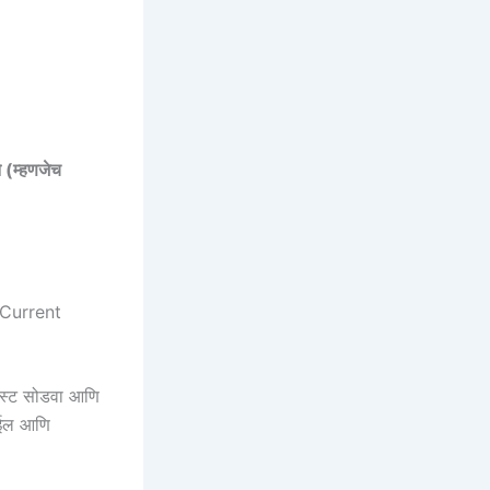
 (म्हणजेच
ी (Current
ेस्ट सोडवा आणि
होईल आणि