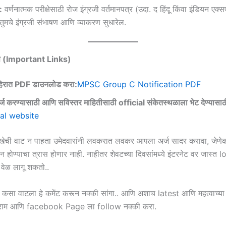
:
वर्णनात्मक परीक्षेसाठी रोज इंग्रजी वर्तमानपत्र (उदा. द हिंदू किंवा इंडियन एक्स
 तुमचे इंग्रजी संभाषण आणि व्याकरण सुधारेल.
िंक्स (Important Links)
हिरात PDF डाउनलोड करा:
MPSC Group C Notification PDF
 करण्यासाठी आणि सविस्तर माहितीसाठी official संकेतस्थळाला भेट देण्यासाठी
ial website
खेची वाट न पाहता उमेदवारांनी लवकरात लवकर आपला अर्ज सादर करावा, जेणेक
ाऊन होण्याचा त्रास होणार नाही. नाहीतर शेवटच्या दिवसांमध्ये इंटरनेट वर जास्त
 वेळ लागू शकतो..
ाला कसा वाटला हे कमेंट करून नक्की सांगा.. आणि अशाच latest आणि महत्वाच्या
ाग्राम आणि facebook Page ला follow नक्की करा.