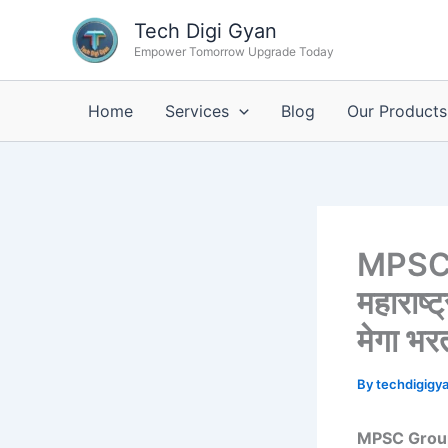
Skip
Tech Digi Gyan
to
Empower Tomorrow Upgrade Today
content
Home
Services
Blog
Our Products
MPSC 
महाराष्ट
मेगा भर
By
techdigigy
MPSC Group