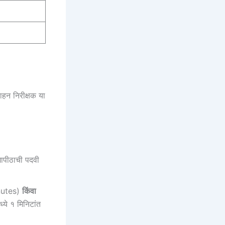
ाहन निरीक्षक या
यापीठाची पदवी
inutes)
किंवा
ये १ मिनिटांत